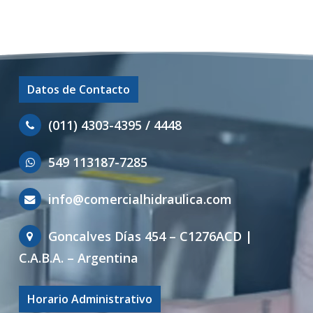
Datos de Contacto
(011) 4303-4395 / 4448
549 113187-7285
info@comercialhidraulica.com
Goncalves Días 454 – C1276ACD |
C.A.B.A. – Argentina
Horario Administrativo