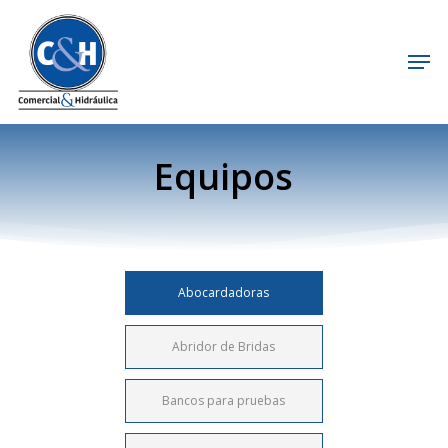
Skip
to
Men
Close
main
Menu
content
Equipos
Abocardadoras
Abridor de Bridas
Bancos para pruebas