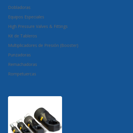
Dobladoras
Equipos Especiales
High Pressure Valves & Fittings
Kit de Tableros
Multiplicadores de Presión (Booster)
Punzadoras
Remachadoras
Rompetuercas