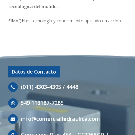
tecnológica del mundo.
FIMAQH es tecnología y conocimiento aplicado en acción.
Datos de Contacto
(011) 4303-4395 / 4448
549 113187-7285
info@comercialhidraulica.com
Goncalves Días 454 – C1276ACD |